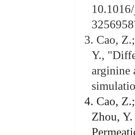
10.1016/
3256958
3.
Cao, Z.;
Y., "Diff
arginine
simulati
4.
Cao, Z.;
Zhou, Y.
Permeati