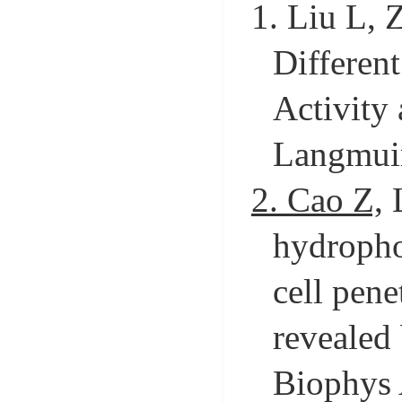
1.
Liu L, 
Differen
Activity
Langmuir
2.
Cao Z,
L
hydropho
cell pen
revealed
Biophys 